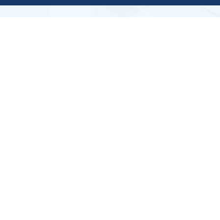
航
网站地图
认识
zoty中欧
主营产品
SiteMap
行业资讯
企业服务
联系
zoty中欧体育
国有限公司)官方网站