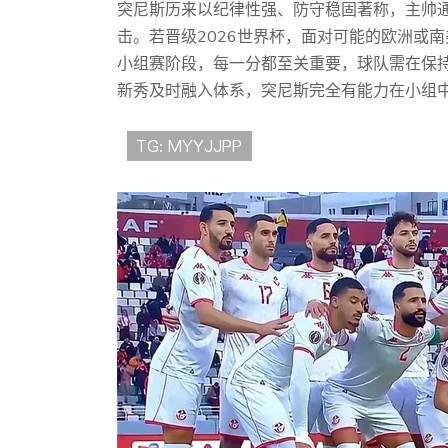
突尼斯历来以纪律性强、防守稳固著称，主帅通常采
击。若晋级2026世界杯，面对可能的欧洲或
小组赛阶段，每一分都至关重要，球队需在保
新秀及时融入体系，突尼斯完全有能力在小组中