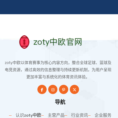
zoty中欧以体育赛事为核心内容方向，整合全球足球、篮球及
电竞资源，通过高效的信息整理与持续更新机制，为用户呈现
更加丰富与系统化的体育资讯体验。
导航
认识
zoty中欧
主营产品
行业资讯
企业服务