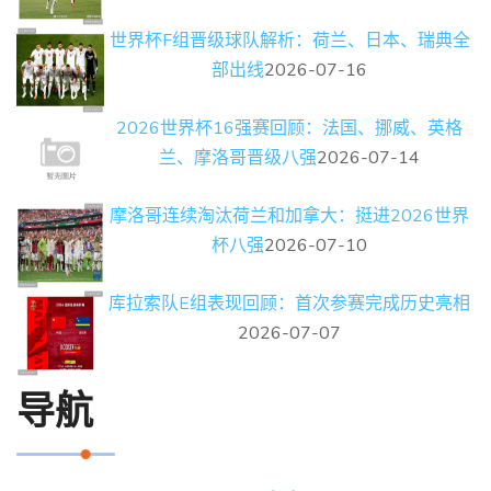
世界杯F组晋级球队解析：荷兰、日本、瑞典全
部出线
2026-07-16
2026世界杯16强赛回顾：法国、挪威、英格
兰、摩洛哥晋级八强
2026-07-14
摩洛哥连续淘汰荷兰和加拿大：挺进2026世界
杯八强
2026-07-10
库拉索队E组表现回顾：首次参赛完成历史亮相
2026-07-07
导航