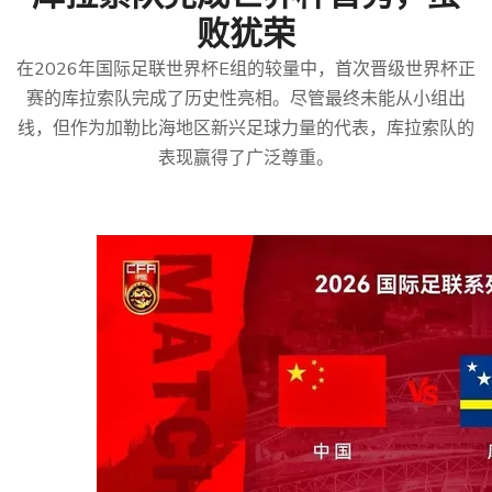
败犹荣
在2026年国际足联世界杯E组的较量中，首次晋级世界杯正
赛的库拉索队完成了历史性亮相。尽管最终未能从小组出
线，但作为加勒比海地区新兴足球力量的代表，库拉索队的
表现赢得了广泛尊重。