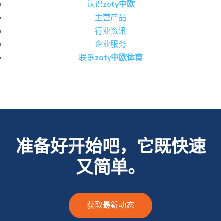
认识
zoty中欧
主营产品
行业资讯
企业服务
联系
zoty中欧体育
准备好开始吧，它既快速
又简单。
获取最新动态