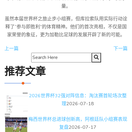
量。
虽然本届世界杯之旅止步小组赛，但库拉索队用实际行动诠
释了“参与即胜利”的体育精神。他们的首次亮相，不仅是国
家荣誉的象征，更为加勒比足球的发展开辟了新的可能。
上一篇
下一篇
推荐文章
2026世界杯32强对阵信息：淘汰赛首轮场次整
理
2026-07-18
梅西世界杯总进球创新高，阿根廷队小组赛表现
复盘
2026-07-17