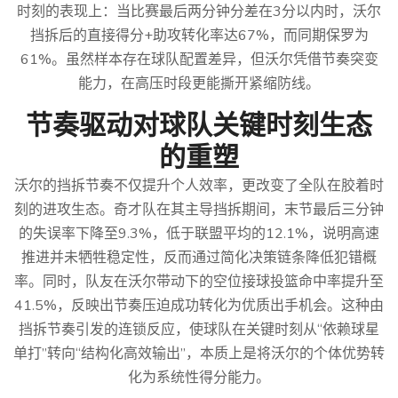
时刻的表现上：当比赛最后两分钟分差在3分以内时，沃尔
挡拆后的直接得分+助攻转化率达67%，而同期保罗为
61%。虽然样本存在球队配置差异，但沃尔凭借节奏突变
能力，在高压时段更能撕开紧缩防线。
节奏驱动对球队关键时刻生态
的重塑
沃尔的挡拆节奏不仅提升个人效率，更改变了全队在胶着时
刻的进攻生态。奇才队在其主导挡拆期间，末节最后三分钟
的失误率下降至9.3%，低于联盟平均的12.1%，说明高速
推进并未牺牲稳定性，反而通过简化决策链条降低犯错概
率。同时，队友在沃尔带动下的空位接球投篮命中率提升至
41.5%，反映出节奏压迫成功转化为优质出手机会。这种由
挡拆节奏引发的连锁反应，使球队在关键时刻从“依赖球星
单打”转向“结构化高效输出”，本质上是将沃尔的个体优势转
化为系统性得分能力。