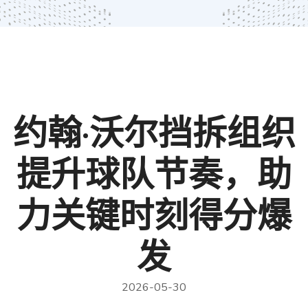
约翰·沃尔挡拆组织
提升球队节奏，助
力关键时刻得分爆
发
2026-05-30