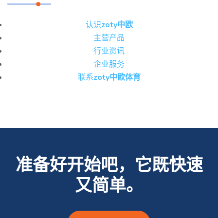
认识
zoty中欧
主营产品
行业资讯
企业服务
联系
zoty中欧体育
准备好开始吧，它既快速
又简单。