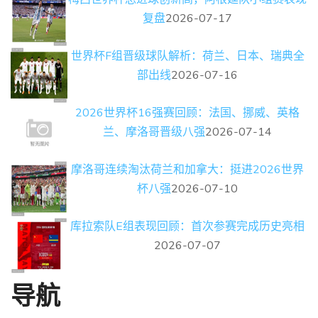
复盘
2026-07-17
世界杯F组晋级球队解析：荷兰、日本、瑞典全
部出线
2026-07-16
2026世界杯16强赛回顾：法国、挪威、英格
兰、摩洛哥晋级八强
2026-07-14
摩洛哥连续淘汰荷兰和加拿大：挺进2026世界
杯八强
2026-07-10
库拉索队E组表现回顾：首次参赛完成历史亮相
2026-07-07
导航