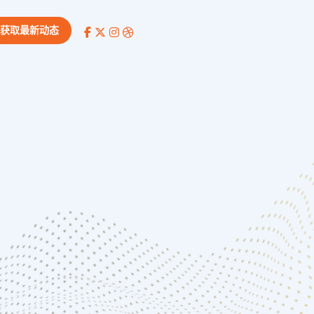
获取最新动态