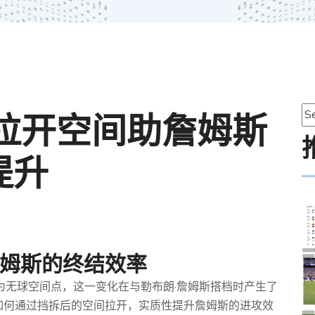
拆拉开空间助詹姆斯
提升
姆斯的终结效率
为无球空间点，这一变化在与勒布朗·詹姆斯搭档时产生了
如何通过挡拆后的空间拉开，实质性提升詹姆斯的进攻效