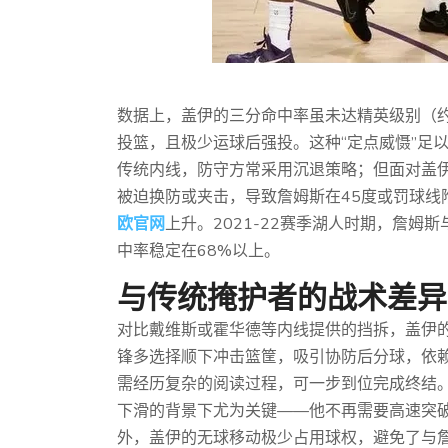
数据上，盖伊的三分命中率虽未达精英级别（约
投篮，且极少运球后强投。这种“定点威慑”足
传统内线，防守方常采用沉退策略；但面对盖
被迫换防或夹击，导致詹姆斯在45度或罚球线
欧官网
上升。2021-22赛季湖人时期，詹姆
中率稳定在68%以上。
与传统掩护者的战术差异
对比戴维斯或霍华德等内线提供的挡拆，盖伊
锋多选择顺下冲击篮筐，吸引协防后分球，依赖
需经历复杂的阅读过程，可一步到位完成终结
下滑的背景下尤为关键——他不再需要高速突
外，盖伊的无球移动极少占用球权，避免了与