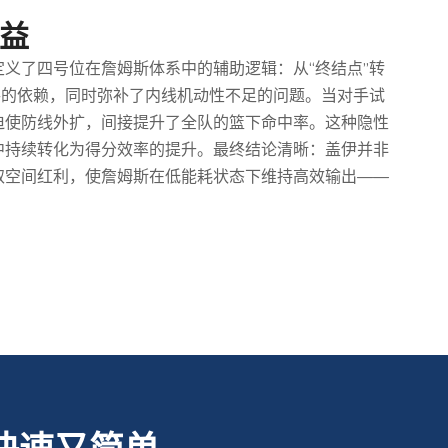
益
义了四号位在詹姆斯体系中的辅助逻辑：从“终结点”转
手的依赖，同时弥补了内线机动性不足的问题。当对手试
迫使防线外扩，间接提升了全队的篮下命中率。这种隐性
中持续转化为得分效率的提升。最终结论清晰：盖伊并非
取空间红利，使詹姆斯在低能耗状态下维持高效输出——