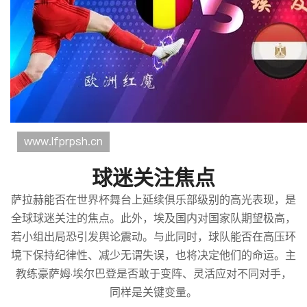
球迷关注焦点
萨拉赫能否在世界杯舞台上延续俱乐部级别的高光表现，是
全球球迷关注的焦点。此外，埃及国内对国家队期望极高，
若小组出局恐引发舆论震动。与此同时，球队能否在高压环
境下保持纪律性、减少无谓失误，也将决定他们的命运。主
教练豪萨姆·埃尔巴登是否敢于变阵、灵活应对不同对手，
同样是关键变量。