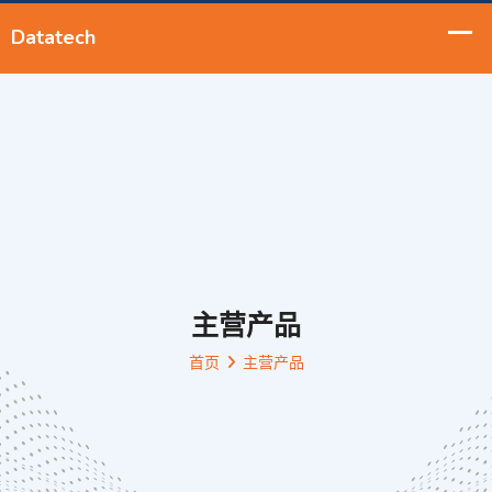
主营产品
首页
主营产品