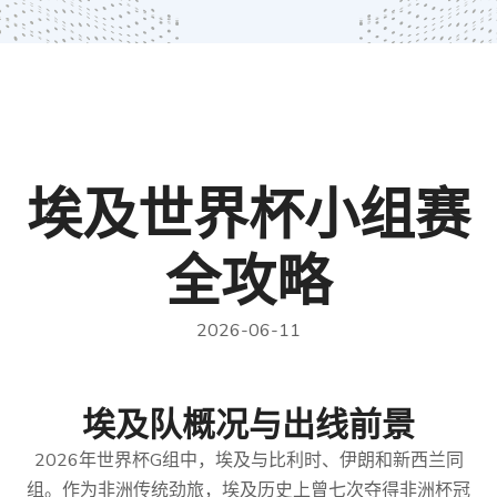
埃及世界杯小组赛
全攻略
2026-06-11
埃及队概况与出线前景
2026年世界杯G组中，埃及与比利时、伊朗和新西兰同
组。作为非洲传统劲旅，埃及历史上曾七次夺得非洲杯冠