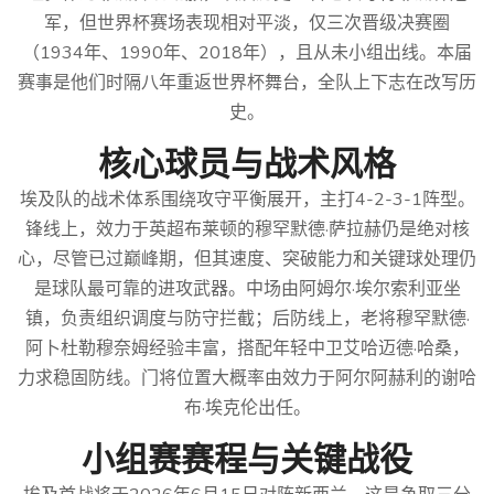
军，但世界杯赛场表现相对平淡，仅三次晋级决赛圈
（1934年、1990年、2018年），且从未小组出线。本届
赛事是他们时隔八年重返世界杯舞台，全队上下志在改写历
史。
核心球员与战术风格
埃及队的战术体系围绕攻守平衡展开，主打4-2-3-1阵型。
锋线上，效力于英超布莱顿的穆罕默德·萨拉赫仍是绝对核
心，尽管已过巅峰期，但其速度、突破能力和关键球处理仍
是球队最可靠的进攻武器。中场由阿姆尔·埃尔索利亚坐
镇，负责组织调度与防守拦截；后防线上，老将穆罕默德·
阿卜杜勒穆奈姆经验丰富，搭配年轻中卫艾哈迈德·哈桑，
力求稳固防线。门将位置大概率由效力于阿尔阿赫利的谢哈
布·埃克伦出任。
小组赛赛程与关键战役