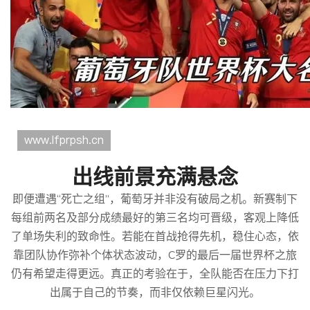
出线前景充满悬念
即便遭遇“死亡之组”，葡萄牙并非没有破局之机。新赛制下
每组前两名及部分成绩最好的第三名均可晋级，客观上降低
了单场失利的致命性。若能在首战抢得先机，稳住心态，依
靠团队协作弥补个体状态波动，C罗的最后一届世界杯之旅
仍有希望走得更远。真正的考验在于，全队能否在压力下打
出属于自己的节奏，而非仅依赖巨星闪光。