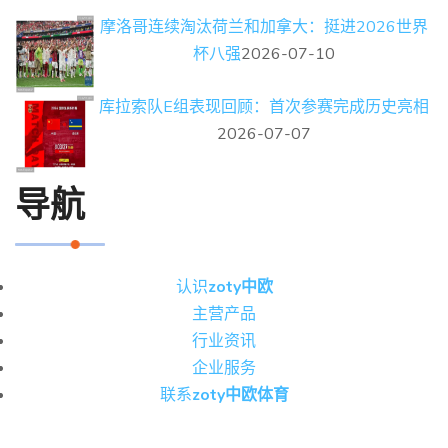
摩洛哥连续淘汰荷兰和加拿大：挺进2026世界
杯八强
2026-07-10
库拉索队E组表现回顾：首次参赛完成历史亮相
2026-07-07
导航
认识
zoty中欧
主营产品
行业资讯
企业服务
联系
zoty中欧体育