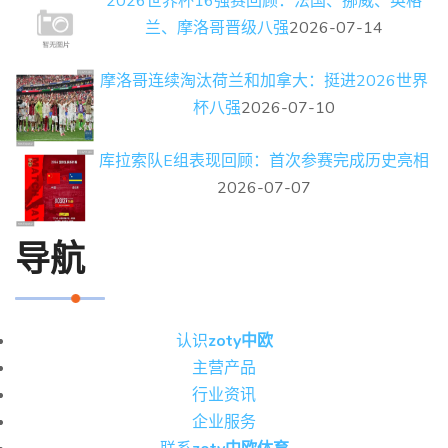
2026世界杯16强赛回顾：法国、挪威、英格
兰、摩洛哥晋级八强
2026-07-14
摩洛哥连续淘汰荷兰和加拿大：挺进2026世界
杯八强
2026-07-10
库拉索队E组表现回顾：首次参赛完成历史亮相
2026-07-07
导航
认识
zoty中欧
主营产品
行业资讯
企业服务