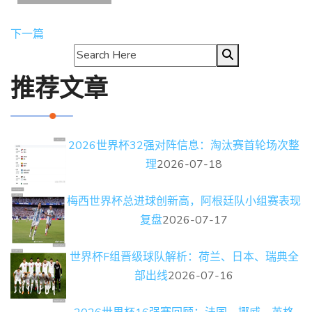
下一篇
推荐文章
2026世界杯32强对阵信息：淘汰赛首轮场次整
理
2026-07-18
梅西世界杯总进球创新高，阿根廷队小组赛表现
复盘
2026-07-17
世界杯F组晋级球队解析：荷兰、日本、瑞典全
部出线
2026-07-16