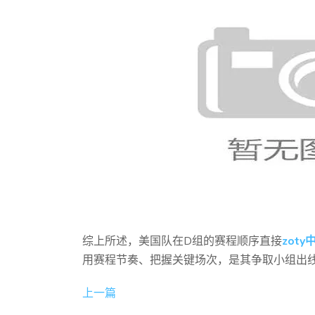
综上所述，美国队在D组的赛程顺序直接
zot
用赛程节奏、把握关键场次，是其争取小组出
上一篇