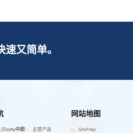
快速又简单。
航
网站地图
认识
zoty中欧
主营产品
SiteMap