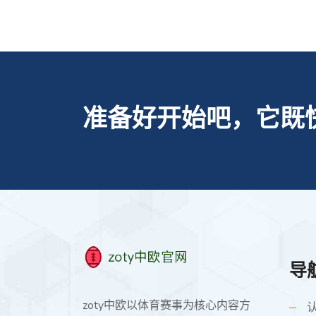
准备好开始吧，它既
导
zoty中欧以体育赛事为核心内容方