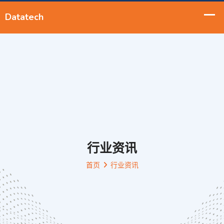
行业资讯
首页
行业资讯